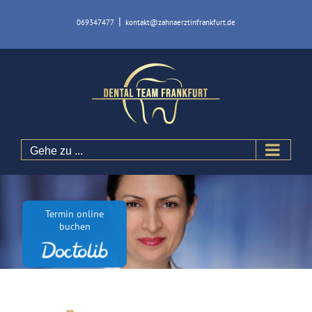
Zum
|
069347477
kontakt@zahnaerztinfrankfurt.de
Inhalt
springen
Gehe zu ...
Termin online
buchen