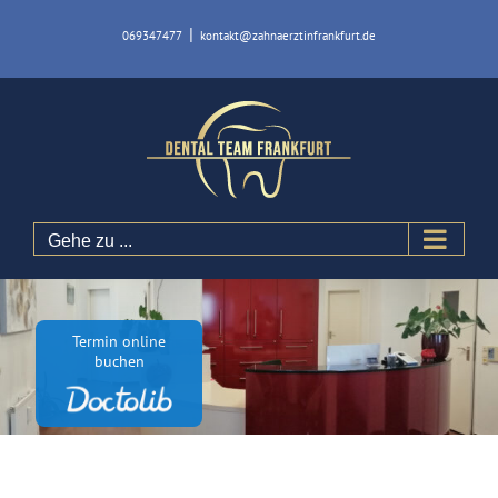
Zum
|
069347477
kontakt@zahnaerztinfrankfurt.de
Inhalt
springen
Gehe zu ...
Termin online
buchen